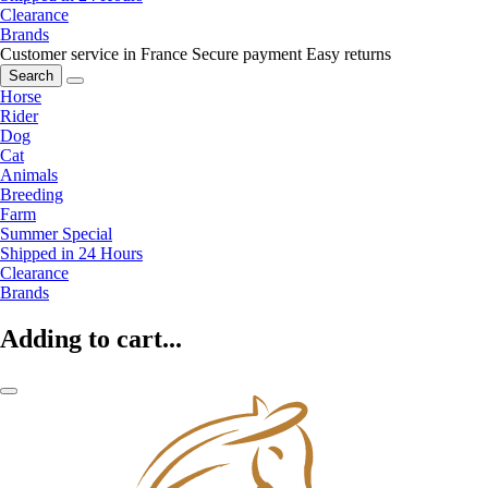
Clearance
Brands
Customer service in France
Secure payment
Easy returns
Search
Horse
Rider
Dog
Cat
Animals
Breeding
Farm
Summer Special
Shipped in 24 Hours
Clearance
Brands
Adding to cart...