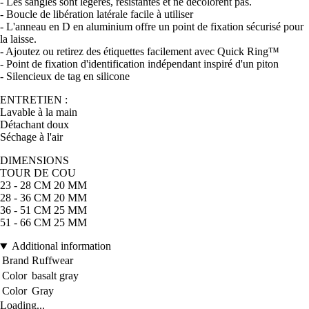
- Les sangles sont légères, résistantes et ne décolorent pas.
- Boucle de libération latérale facile à utiliser
- L'anneau en D en aluminium offre un point de fixation sécurisé pour
la laisse.
- Ajoutez ou retirez des étiquettes facilement avec Quick Ring™
- Point de fixation d'identification indépendant inspiré d'un piton
- Silencieux de tag en silicone
ENTRETIEN :
Lavable à la main
Détachant doux
Séchage à l'air
DIMENSIONS
TOUR DE COU
23 - 28 CM 20 MM
28 - 36 CM 20 MM
36 - 51 CM 25 MM
51 - 66 CM 25 MM
Additional information
Brand
Ruffwear
Color
basalt gray
Color
Gray
Loading...