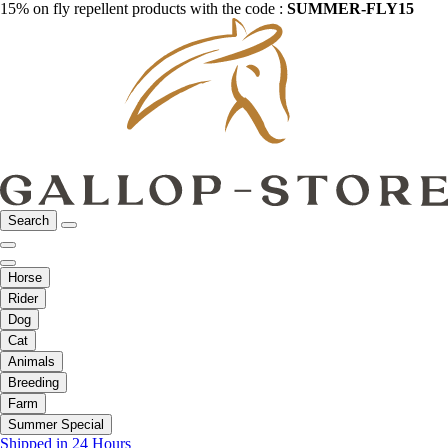
15% on fly repellent products with the code :
SUMMER-FLY15
Search
Horse
Rider
Dog
Cat
Animals
Breeding
Farm
Summer Special
Shipped in 24 Hours